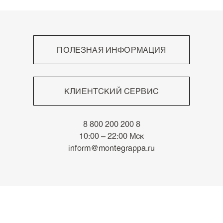
ПОЛЕЗНАЯ ИНФОРМАЦИЯ
Высокое мастерство
Непревзойдённый письменный опыт
КЛИЕНТСКИЙ СЕРВИС
Роскошные материалы
Знаки отличия
Оплата
Архив
8 800 200 200 8
Доставка
Новости
10:00 – 22:00 Мск
Возврат
inform@montegrappa.ru
Часто задаваемые вопросы
Адреса бутиков