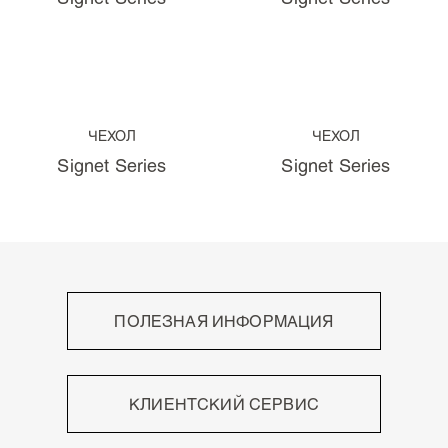
ЧЕХОЛ
ЧЕХОЛ
Signet Series
Signet Series
ПОЛЕЗНАЯ ИНФОРМАЦИЯ
Высокое мастерство
Непревзойдённый письменный опыт
КЛИЕНТСКИЙ СЕРВИС
Роскошные материалы
Знаки отличия