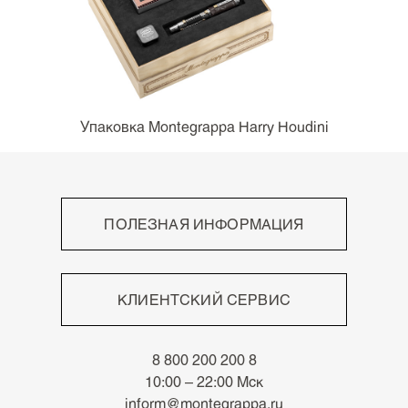
Упаковка Montegrappa Harry Houdini
ПОЛЕЗНАЯ ИНФОРМАЦИЯ
Высокое мастерство
Непревзойдённый письменный опыт
КЛИЕНТСКИЙ СЕРВИС
Роскошные материалы
Знаки отличия
Оплата
Архив
8 800 200 200 8
Доставка
Новости
10:00 – 22:00 Мск
Возврат
inform@montegrappa.ru