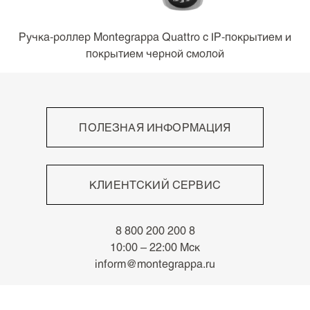
Ручка-роллер Montegrappa Quattro с IP-покрытием и
покрытием черной смолой
ПОЛЕЗНАЯ ИНФОРМАЦИЯ
Высокое мастерство
Непревзойдённый письменный опыт
КЛИЕНТСКИЙ СЕРВИС
Роскошные материалы
Знаки отличия
Оплата
Архив
8 800 200 200 8
Доставка
Новости
10:00 – 22:00 Мск
Возврат
inform@montegrappa.ru
Часто задаваемые вопросы
Адреса бутиков