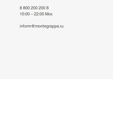
Wild Explorer (
3
)
8 800 200 200 8
10:00 – 22:00 Мск
Wildlife (
1
)
Year Of The Snake (
1
)
inform@montegrappa.ru
Zero (
2
)
Zero Zodiac (
1
)
2
)