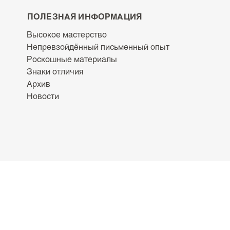
Зелёный (
4
)
Красный
Armonia Duetto (
2
)
Formula 
ПОЛЕЗНАЯ ИНФОРМАЦИЯ
Armonia Mini (
4
)
Frankens
Высокое мастерство
Непревзойдённый письменный опыт
Barbie The Movie Icon (
1
)
Gladiato
Роскошные материалы
Brenta (
2
)
Harry Ho
Знаки отличия
Архив
Casanova (
1
)
Magnific
Новости
Dracula L.E. (
1
)
Michelan