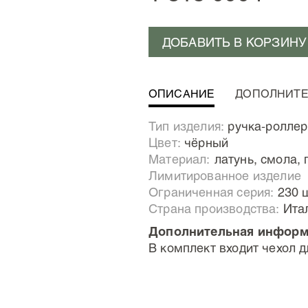
ДОБАВИТЬ В КОРЗИНУ
ОПИСАНИЕ
ДОПОЛНИТ
Энергия пульсирует в л
Тип изделия:
ручка-роллер
первой коллекции, посвя
Цвет:
чёрный
основу одного из самых
Материал:
Латунь, смола
старая голливудская пост
Лимитированное изделие
ленты компании Universal
Ограниченная серия:
230 
серии ручек, которые ско
Страна производства:
Ита
изобретение. Страсть ко
Дополнительная информ
монстра, созданного
В комплект входит чехол д
Выдающееся мастерство 
энергию старого фильма
монстром!