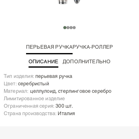
ПЕРЬЕВАЯ РУЧКА
РУЧКА-РОЛЛЕР
ОПИСАНИЕ
ДОПОЛНИТЕЛЬНО
Дебют тандема компании Montegrappa и
Тип изделия:
перьевая ручка
благотворительного фонда the Prince Albert II of
Цвет:
серебристый
Monaco оказался поистине впечатляющим. Помимо
Материал:
Целлулоид, стерлинговое серебро
великолепного дизайна коллекции, здесь явно
Лимитированное изделие
прослеживается основной и главный посыл: чтобы
Ограниченная серия:
300 шт.
спасти нашу планету, мы должны взглянуть правде в
Страна производства:
Италия
глаза.