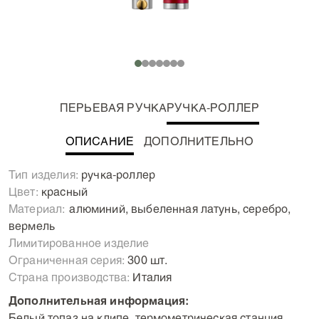
ПЕРЬЕВАЯ РУЧКА
РУЧКА-РОЛЛЕР
ОПИСАНИЕ
ДОПОЛНИТЕЛЬНО
Дебют тандема компании Montegrappa и
Тип изделия:
ручка-роллер
благотворительного фонда the Prince Albert II of
Цвет:
красный
Monaco оказался поистине впечатляющим. Помимо
Материал:
Алюминий, выбеленная латунь, серебро,
великолепного дизайна коллекции, здесь явно
вермель
прослеживается основной и главный посыл: чтобы
Лимитированное изделие
спасти нашу планету, мы должны взглянуть правде в
Ограниченная серия:
300 шт.
глаза.
Страна производства:
Италия
Дополнительная информация:
Белый топаз на клипе, термометрическая станция