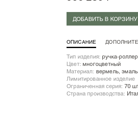
ДОБАВИТЬ В КОРЗИНУ
ОПИСАНИЕ
ДОПОЛНИТ
Великое произведение 
Тип изделия:
ручка-роллер
известным итальянск
Цвет:
многоцветный
Выдающиеся истории за
Материал:
Вермель, эмал
ручкой. Мастерство худож
Лимитированное изделие
море» – одном из лучших
Ограниченная серия:
70 ш
скрупулезное итальянс
Страна производства:
Ита
напоминает классику Эрне