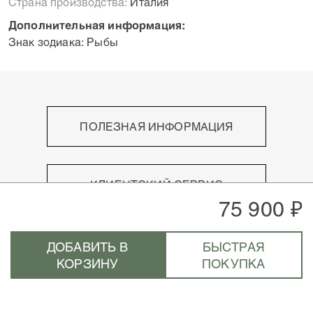
Страна производства:
Италия
Дополнительная информация:
Знак зодиака: Рыбы
ПОЛЕЗНАЯ ИНФОРМАЦИЯ
Высокое мастерство
Непревзойдённый письменный опыт
КЛИЕНТСКИЙ СЕРВИС
Роскошные материалы
75 900 ₽
Знаки отличия
Оплата
Архив
8 800 200 200 8
Доставка
Новости
ДОБАВИТЬ В
БЫСТРАЯ
10:00 – 22:00 Мск
Возврат
КОРЗИНУ
ПОКУПКА
inform@montegrappa.ru
Часто задаваемые вопросы
Адреса бутиков