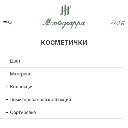
КОСМЕТИЧКИ
Цвет
Чёрный (
3
)
Материал
Красный (
1
)
Гладкая кожа (
1
)
Коллекция
Тиснёная кожа (
3
)
Signet Series (
4
)
Лимитированная коллекция
Нет (
4
)
Сортировка
Вначале новые