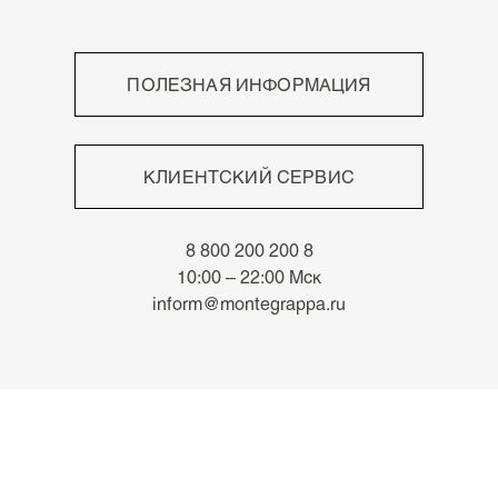
ПОЛЕЗНАЯ ИНФОРМАЦИЯ
Высокое мастерство
Непревзойдённый письменный опыт
КЛИЕНТСКИЙ СЕРВИС
Роскошные материалы
Знаки отличия
Оплата
Архив
8 800 200 200 8
Доставка
Новости
10:00 – 22:00 Мск
Возврат
inform@montegrappa.ru
Часто задаваемые вопросы
Адреса бутиков