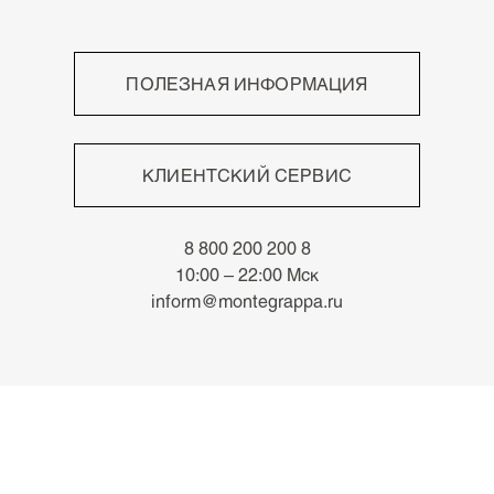
ПОЛЕЗНАЯ ИНФОРМАЦИЯ
Высокое мастерство
Непревзойдённый письменный опыт
КЛИЕНТСКИЙ СЕРВИС
Роскошные материалы
Знаки отличия
Оплата
Архив
8 800 200 200 8
Доставка
Новости
10:00 – 22:00 Мск
Возврат
inform@montegrappa.ru
Часто задаваемые вопросы
Адреса бутиков