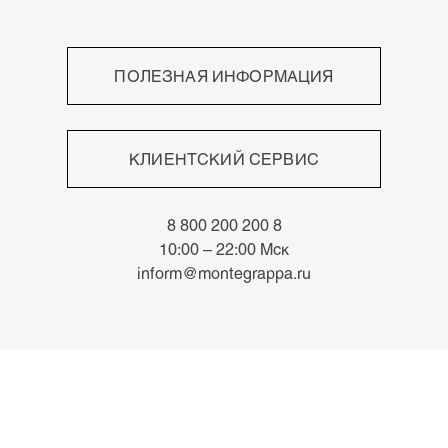
ПОЛЕЗНАЯ ИНФОРМАЦИЯ
Высокое мастерство
Непревзойдённый письменный опыт
КЛИЕНТСКИЙ СЕРВИС
Роскошные материалы
Знаки отличия
Оплата
Архив
8 800 200 200 8
Доставка
Новости
10:00 – 22:00 Мск
Возврат
inform@montegrappa.ru
Часто задаваемые вопросы
Адреса бутиков