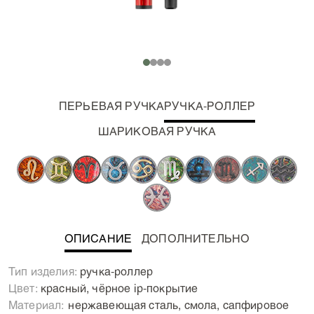
ПЕРЬЕВАЯ РУЧКА
РУЧКА-РОЛЛЕР
ШАРИКОВАЯ РУЧКА
ОПИСАНИЕ
ДОПОЛНИТЕЛЬНО
Неземные пишущие инструменты для каждого знака
Тип изделия:
ручка-роллер
Зодиака! Все звезды сошлись для того, чтобы
Цвет:
красный, чёрное ip-покрытие
появилась коллекция пишущих инструментов,
Материал:
Нержавеющая сталь, смола, сапфировое