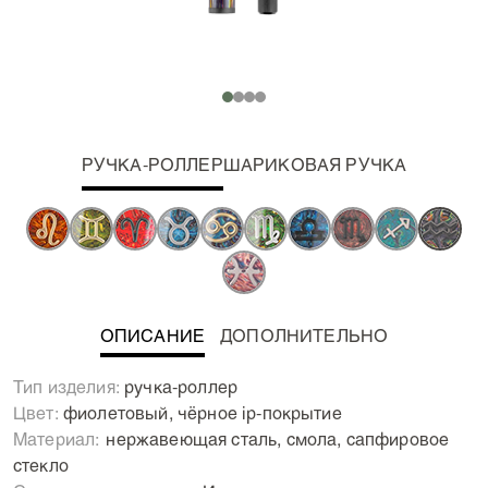
РУЧКА-РОЛЛЕР
ШАРИКОВАЯ РУЧКА
ОПИСАНИЕ
ДОПОЛНИТЕЛЬНО
Неземные пишущие инструменты для каждого знака
Тип изделия:
ручка-роллер
Зодиака! Все звезды сошлись для того, чтобы
Цвет:
фиолетовый, чёрное ip-покрытие
появилась коллекция пишущих инструментов,
Материал:
Нержавеющая сталь, смола, сапфировое
призванная подчеркнуть заложенные звездами
стекло