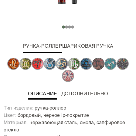
РУЧКА-РОЛЛЕР
ШАРИКОВАЯ РУЧКА
ОПИСАНИЕ
ДОПОЛНИТЕЛЬНО
Неземные пишущие инструменты для каждого знака
Тип изделия:
ручка-роллер
Зодиака! Все звезды сошлись для того, чтобы
Цвет:
бордовый, чёрное ip-покрытие
появилась коллекция пишущих инструментов,
Материал:
Нержавеющая сталь, смола, сапфировое
призванная подчеркнуть заложенные звездами
стекло